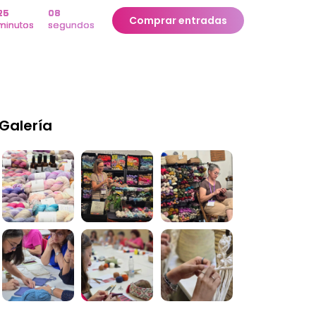
25
08
Comprar entradas
minutos
segundos
Galería