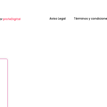
Aviso Legal
Términos y condicion
or
profeDigital